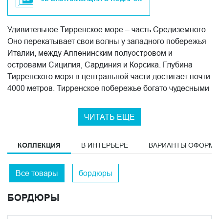
Удивительное Тирренское море – часть Средиземного.
Оно перекатывает свои волны у западного побережья
Италии, между Аппенинским полуостровом и
островами Сицилия, Сардиния и Корсика. Глубина
Тирренского моря в центральной части достигает почти
4000 метров. Тирренское побережье богато чудесными
бухтами и пляжами, пещерами и гротами, маленькими
городками и красивейшими пейзажами нетронутых
ЧИТАТЬ ЕЩЕ
цивилизацией природных парков, и конечно же,
кристально чистым морем.
КОЛЛЕКЦИЯ
В ИНТЕРЬЕРЕ
ВАРИАНТЫ ОФОРМ
Все товары
бордюры
БОРДЮРЫ