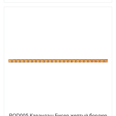
POD005 Карандаш Бисер желтый бордюр