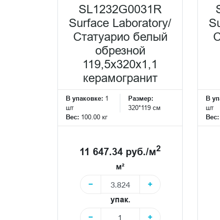
SL1232G0031R
Surface Laboratory/
Su
Статуарио белый
С
обрезной
119,5x320x1,1
керамогранит
В упаковке:
1
Размер:
В уп
шт
320*119 см
шт
Вес:
100.00 кг
Вес
2
11 647.34 руб./м
м²
−
+
упак.
−
+