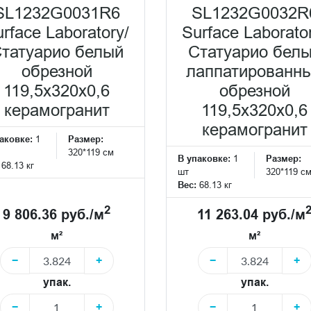
SL1232G0031R6
SL1232G0032R
rface Laboratory/
Surface Laborato
татуарио белый
Статуарио бел
обрезной
лаппатированн
119,5x320x0,6
обрезной
керамогранит
119,5x320x0,6
керамогранит
аковке:
1
Размер:
320*119 см
В упаковке:
1
Размер:
:
68.13 кг
шт
320*119 с
Вес:
68.13 кг
2
9 806.36 руб./м
11 263.04 руб./м
м²
м²
−
+
−
+
упак.
упак.
−
+
−
+