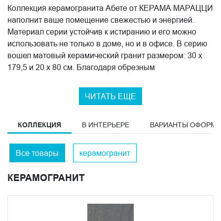
Коллекция керамогранита Абете от КЕРАМА МАРАЦЦИ
наполнит ваше помещение свежестью и энергией.
Материал серии устойчив к истиранию и его можно
использовать не только в доме, но и в офисе. В серию
вошел матовый керамический гранит размером: 30 x
179,5 и 20 x 80 см. Благодаря обрезным
(ректифицированным) краям стало возможным
эстетично укладывать керамику с минимальными
ЧИТАТЬ ЕЩЕ
межплиточными швами. Поверхность
керамогранитных плит выполнена под натуральное
КОЛЛЕКЦИЯ
В ИНТЕРЬЕРЕ
ВАРИАНТЫ ОФОРМ
дерево. В цветовую гамму серии вошли оттенки
черного и серого цветов. Украшением коллекции стали
декоры в черном и сером цвете с текстурой еловой
Все товары
керамогранит
древесины, на которых представлены известные
композиции из творчества Леонардо да Винчи и
КЕРАМОГРАНИТ
фрагменты его манускриптов. Создайте невероятно
лаконичный интерьер в скандинавском или
современном стиле с керамикой из серии Абете.