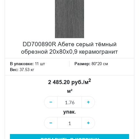
DD700890R Абете серый тёмный
обрезной 20x80x0,9 керамогранит
В упаковке:
11 шт
Размер:
80*20 см
Вес:
37.53 кг
2
2 485.20 руб./м
м²
−
+
упак.
−
+