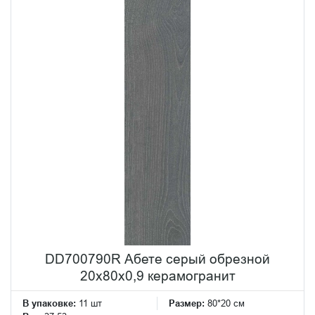
С итальянского языка название коллекции переводится
как «ель». Именно это дерево и послужила
вдохновением для дизайнеров KERAMA MARAZZI.
Российской фабрике удалось невероятно четко
передать цветовые переходы древесины, мельчайшие
прожилки, волокна и сучки, благодаря современному и
передовому оборудованию.
DD700790R Абете серый обрезной
20x80x0,9 керамогранит
В упаковке:
11 шт
Размер:
80*20 см