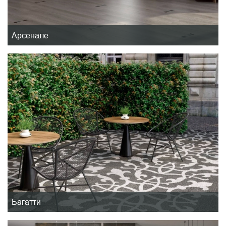
Арсенале
Багатти