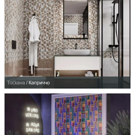
Тоскана
/
Каприччо