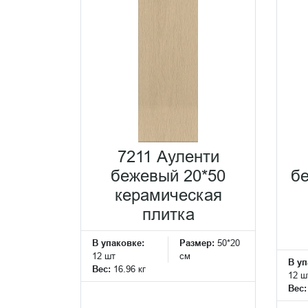
7211 Ауленти
бежевый 20*50
бе
керамическая
плитка
В упаковке:
Размер:
50*20
12 шт
см
В уп
Вес:
16.96 кг
12 ш
Вес