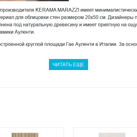
т производителя KERAMA MARAZZI имеет минималистический
териал для облицовки стен размером 20х50 см. Дизайнеры
нена под натуральную древесину и имеет приятную на ощу
амики Ауленти.
строенной круглой площади Гае Ауленти в Италии. За осно
 заметить построенный из ламинированной древесины наве
несколько находящихся рядом небоскребов.
ЧИТАТЬ ЕЩЕ