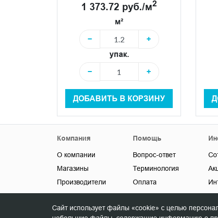
2
1 373.72 руб./м
м²
−
+
упак.
−
+
ДОБАВИТЬ В КОРЗИНУ
Д
Компания
Помощь
Ин
О компании
Вопрос-ответ
Со
Магазины
Терминология
Ак
Производители
Оплата
Ин
Новости
Доставка
До
Сайт использует файлы «cookie» с целью персона
Контакты
Карта сайта