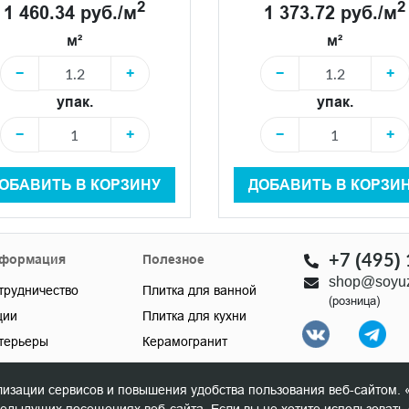
2
2
1 460.34 руб./м
1 373.72 руб./м
м²
м²
−
+
−
+
упак.
упак.
−
+
−
+
ОБАВИТЬ В КОРЗИНУ
ДОБАВИТЬ В КОРЗИ
+7 (495)
формация
Полезное
shop@soyuz
трудничество
Плитка для ванной
(розница)
ции
Плитка для кухни
терьеры
Керамогранит
кументы
Настенная плитка
лизации сервисов и повышения удобства пользования веб-сайтом. 
Мебель для ванной