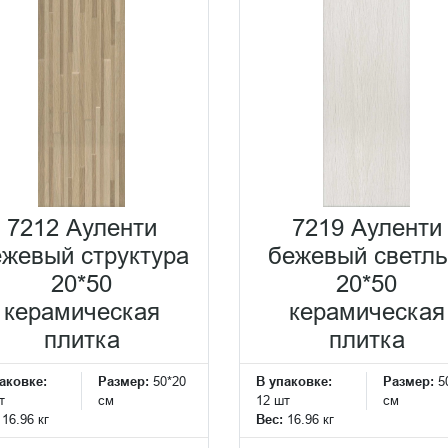
7212 Ауленти
7219 Ауленти
жевый структура
бежевый светл
20*50
20*50
керамическая
керамическая
плитка
плитка
аковке:
Размер:
50*20
В упаковке:
Размер:
5
т
см
12 шт
см
:
16.96 кг
Вес:
16.96 кг