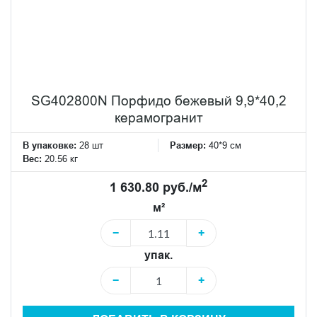
SG402800N Порфидо бежевый 9,9*40,2
керамогранит
В упаковке:
28 шт
Размер:
40*9 см
Вес:
20.56 кг
2
1 630.80 руб./м
м²
−
+
упак.
−
+