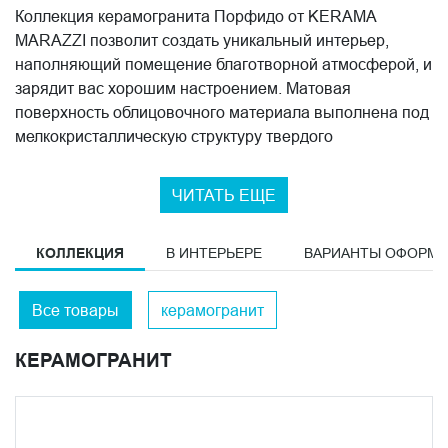
Коллекция керамогранита Порфидо от KERAMA
MARAZZI позволит создать уникальный интерьер,
наполняющий помещение благотворной атмосферой, и
зарядит вас хорошим настроением. Матовая
поверхность облицовочного материала выполнена под
мелкокристаллическую структуру твердого
итальянского камня – порфира. Формат плит
удлиненный - 9,9 x 40,2 см. Натуральная фактура
ЧИТАТЬ ЕЩЕ
шлифованного камня передается с помощью легкого
блеска. Цветовая палитра выполнена в оттенках
КОЛЛЕКЦИЯ
В ИНТЕРЬЕРЕ
ВАРИАНТЫ ОФОРМ
серого, светло-серого, коричневого и бежевого. Все
оттенки гармонично сочетаются между собой и создают
оригинальные комбинации, которые подчеркивают
Все товары
керамогранит
стиль помещения. Коллекция Порфидо подойдет не
только для жилого дома, ее можно использовать для
КЕРАМОГРАНИТ
торгового комплекса или административного здания.