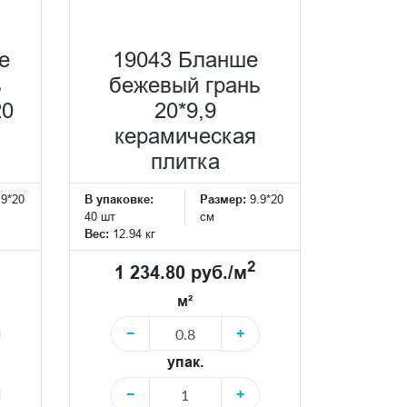
е
19043 Бланше
ь
бежевый грань
20
20*9,9
керамическая
плитка
.9*20
В упаковке:
Размер:
9.9*20
40 шт
см
Вес:
12.94 кг
2
1 234.80 руб./м
м²
−
+
упак.
−
+