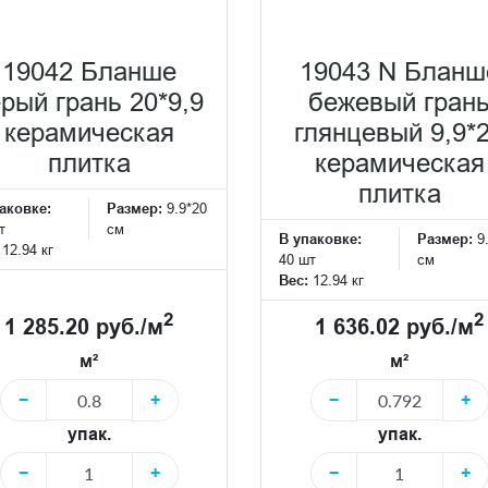
19042 Бланше
19043 N Бланш
рый грань 20*9,9
бежевый гран
керамическая
глянцевый 9,9*
плитка
керамическая
плитка
аковке:
Размер:
9.9*20
т
см
В упаковке:
Размер:
9
:
12.94 кг
40 шт
см
Вес:
12.94 кг
2
2
1 285.20 руб./м
1 636.02 руб./м
м²
м²
−
+
−
+
упак.
упак.
−
+
−
+