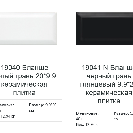
19040 Бланше
19041 N Бланш
лый грань 20*9,9
чёрный грань
керамическая
глянцевый 9,9*
плитка
керамическая
плитка
аковке:
Размер:
9.9*20
т
см
В упаковке:
Размер:
9
:
12.94 кг
40 шт
см
Вес:
12.94 кг