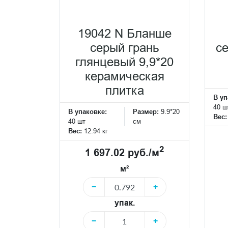
19042 N Бланше
серый грань
се
глянцевый 9,9*20
керамическая
плитка
В уп
40 ш
В упаковке:
Размер:
9.9*20
Вес
40 шт
см
Вес:
12.94 кг
2
1 697.02 руб./м
м²
−
+
упак.
−
+