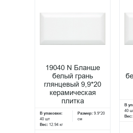
19040 N Бланше
белый грань
бе
глянцевый 9,9*20
керамическая
плитка
В уп
40 ш
В упаковке:
Размер:
9.9*20
Вес
40 шт
см
Вес:
12.94 кг