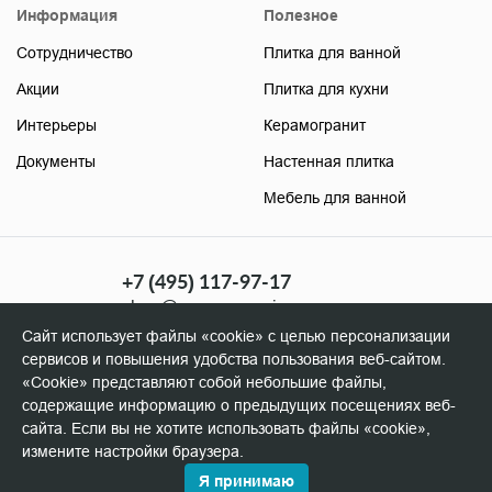
Информация
Полезное
Сотрудничество
Плитка для ванной
Акции
Плитка для кухни
Интерьеры
Керамогранит
Документы
Настенная плитка
Мебель для ванной
+7 (495) 117-97-17
shop@soyuzceramica.ru
(розница)
Сайт использует файлы «cookie» с целью персонализации
+7 (495) 506-96-98
сервисов и повышения удобства пользования веб-сайтом.
manager@soyuzceramica.ru
«Cookie» представляют собой небольшие файлы,
(оптовикам)
содержащие информацию о предыдущих посещениях веб-
сайта. Если вы не хотите использовать файлы «cookie»,
измените настройки браузера.
Я принимаю
© Copyright 2026 ООО «Союз Керамика»