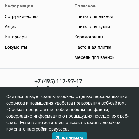
Информация
Полезное
Сотрудничество
Плитка для ванной
Акции
Плитка для кухни
Интерьеры
Керамогранит
Документы
Настенная плитка
Мебель для ванной
+7 (495) 117-97-17
shop@soyuzceramica.ru
(розница)
Сайт использует файлы «cookie» с целью персонализации
+7 (495) 506-96-98
сервисов и повышения удобства пользования веб-сайтом.
manager@soyuzceramica.ru
«Cookie» представляют собой небольшие файлы,
(оптовикам)
содержащие информацию о предыдущих посещениях веб-
сайта. Если вы не хотите использовать файлы «cookie»,
измените настройки браузера.
Я принимаю