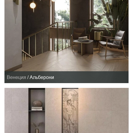
Венеция
/
Альберони