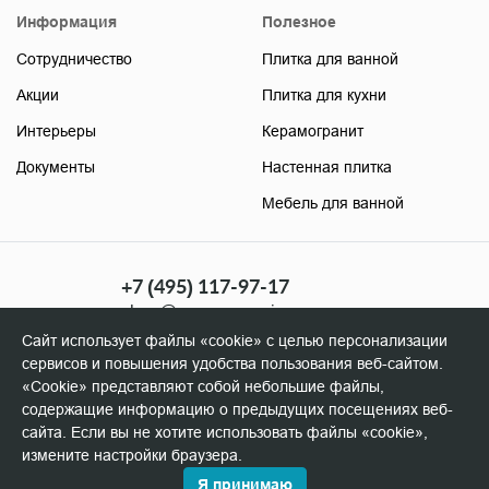
Информация
Полезное
Сотрудничество
Плитка для ванной
Акции
Плитка для кухни
Интерьеры
Керамогранит
Документы
Настенная плитка
Мебель для ванной
+7 (495) 117-97-17
shop@soyuzceramica.ru
(розница)
Сайт использует файлы «cookie» с целью персонализации
+7 (495) 506-96-98
сервисов и повышения удобства пользования веб-сайтом.
manager@soyuzceramica.ru
«Cookie» представляют собой небольшие файлы,
(оптовикам)
содержащие информацию о предыдущих посещениях веб-
сайта. Если вы не хотите использовать файлы «cookie»,
измените настройки браузера.
Я принимаю