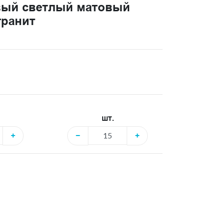
вый светлый матовый
гранит
шт.
+
−
+