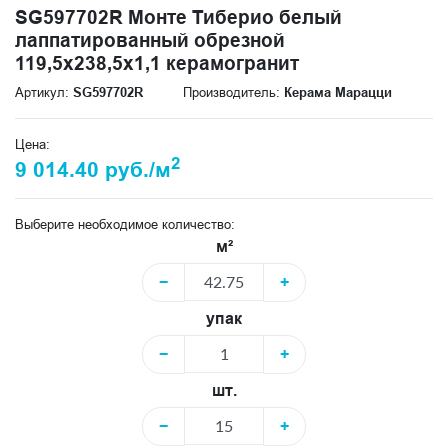
SG597702R Монте Тиберио белый
лаппатированный обрезной
119,5x238,5x1,1 керамогранит
Артикул:
SG597702R
Производитель:
Керама Марацци
Цена:
2
9 014.40 руб./м
Выберите необходимое количество:
м²
−
+
упак
−
+
шт.
−
+