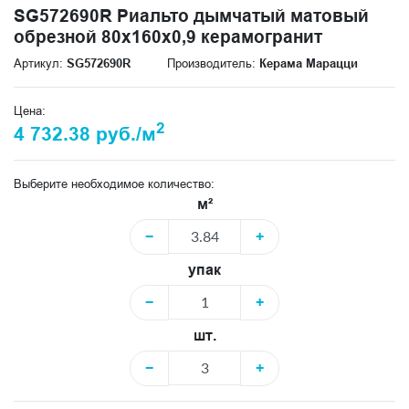
SG572690R Риальто дымчатый матовый
обрезной 80x160x0,9 керамогранит
Артикул:
SG572690R
Производитель:
Керама Марацци
Цена:
2
4 732.38 руб./м
Выберите необходимое количество:
м²
−
+
упак
−
+
шт.
−
+