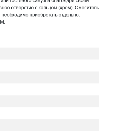
или гостевого санузла благодаря своей
ное отверстие с кольцом (хром). Смеситель
н необходимо приобретать отдельно.
M.