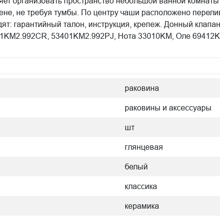
яет организовать пространство небольшой ванной комнаты 
ене, не требуя тумбы. По центру чаши расположено перелив
ят: гарантийный талон, инструкция, крепеж. Донный клапа
01KM2.992CR, 53401KM2.992PJ, Нота 33010KM, Оле 69412K
раковина
раковины и аксессуары
шт
глянцевая
белый
классика
керамика