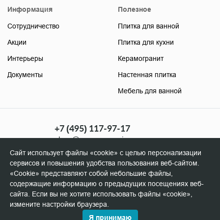
Информация
Полезное
Сотрудничество
Плитка для ванной
Акции
Плитка для кухни
Интерьеры
Керамогранит
Документы
Настенная плитка
Мебель для ванной
+7 (495) 117-97-17
shop@soyuzceramica.ru
(розница)
Сайт использует файлы «cookie» с целью персонализации
+7 (495) 506-96-98
сервисов и повышения удобства пользования веб-сайтом.
manager@soyuzceramica.ru
«Cookie» представляют собой небольшие файлы,
(оптовикам)
содержащие информацию о предыдущих посещениях веб-
сайта. Если вы не хотите использовать файлы «cookie»,
измените настройки браузера.
Я принимаю