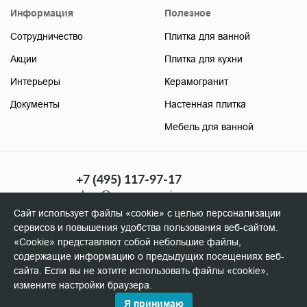
Информация
Полезное
Сотрудничество
Плитка для ванной
Акции
Плитка для кухни
Интерьеры
Керамогранит
Документы
Настенная плитка
Мебель для ванной
+7 (495) 117-97-17
shop@soyuzceramica.ru
(розница)
Сайт использует файлы «cookie» с целью персонализации
+7 (495) 506-96-98
сервисов и повышения удобства пользования веб-сайтом.
manager@soyuzceramica.ru
«Cookie» представляют собой небольшие файлы,
(оптовикам)
содержащие информацию о предыдущих посещениях веб-
сайта. Если вы не хотите использовать файлы «cookie»,
измените настройки браузера.
Я принимаю