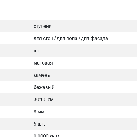
ступени
для стен / для пола / для фасада
шт
матовая
камень
бежевый
30*60 см
8 мм
5 шт.
0.0000 кв.м