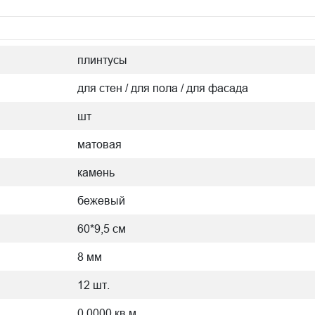
плинтусы
для стен / для пола / для фасада
шт
матовая
камень
бежевый
60*9,5 см
8 мм
12 шт.
0.0000 кв.м