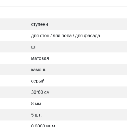
ступени
для стен / для пола / для фасада
шт
матовая
камень
серый
30*60 см
8 мм
5 шт.
0.0000 кв.м