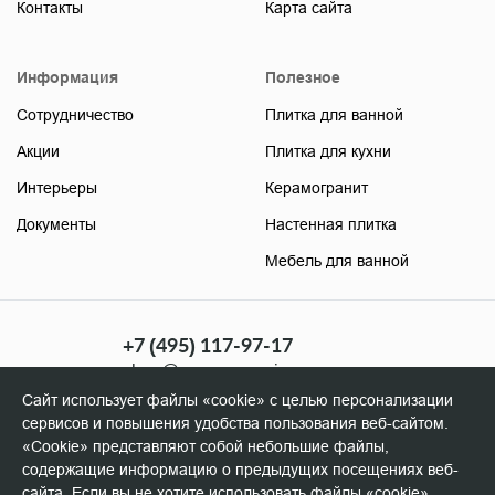
Контакты
Карта сайта
Информация
Полезное
Сотрудничество
Плитка для ванной
Акции
Плитка для кухни
Интерьеры
Керамогранит
Документы
Настенная плитка
Мебель для ванной
+7 (495) 117-97-17
shop@soyuzceramica.ru
(розница)
Сайт использует файлы «cookie» с целью персонализации
+7 (495) 506-96-98
сервисов и повышения удобства пользования веб-сайтом.
manager@soyuzceramica.ru
«Cookie» представляют собой небольшие файлы,
(оптовикам)
содержащие информацию о предыдущих посещениях веб-
сайта. Если вы не хотите использовать файлы «cookie»,