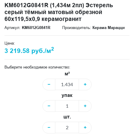
KM6012G0841R (1,434м 2пл) Эстерель
серый тёмный матовый обрезной
60x119,5x0,9 керамогранит
Артикул:
KM6012G0841R
Производитель:
Керама Марацци
Цена:
2
3 219.58 руб./м
Выберите необходимое количество:
м²
−
+
упак
−
+
шт.
−
+