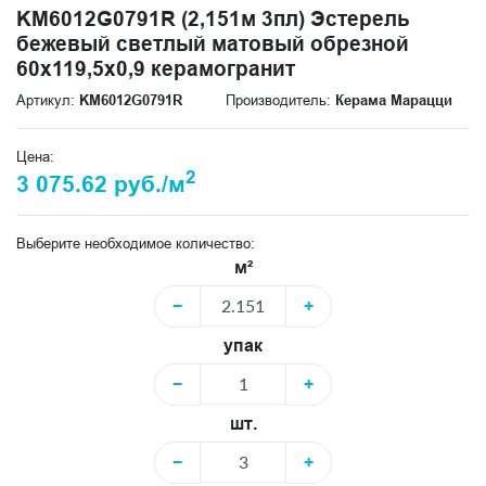
KM6012G0791R (2,151м 3пл) Эстерель
бежевый светлый матовый обрезной
60x119,5x0,9 керамогранит
Артикул:
KM6012G0791R
Производитель:
Керама Марацци
Цена:
2
3 075.62 руб./м
Выберите необходимое количество:
м²
−
+
упак
−
+
шт.
−
+