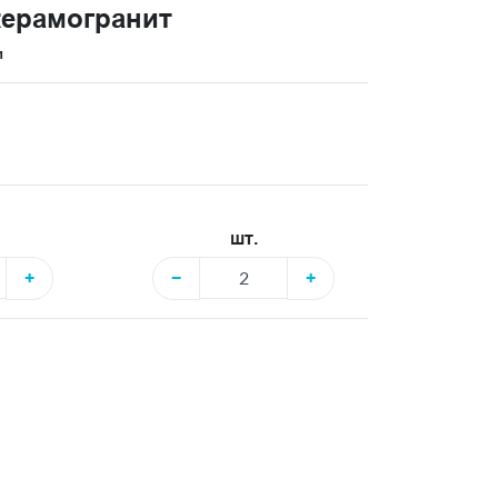
керамогранит
и
шт.
+
−
+