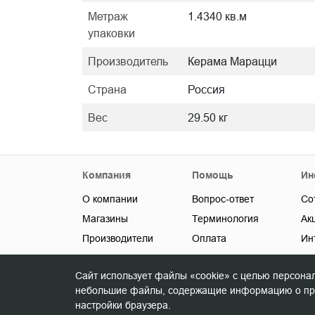
Метраж
1.4340 кв.м
упаковки
Производитель
Керама Марацци
Страна
Россия
Вес
29.50 кг
Компания
Помощь
Ин
О компании
Вопрос-ответ
Со
Магазины
Терминология
Ак
Производители
Оплата
Ин
Новости
Доставка
До
Сайт использует файлы «cookie» с целью персона
Контакты
Карта сайта
небольшие файлы, содержащие информацию о пред
настройки браузера.
© Copyright 2026 ООО «Союз Керамика»