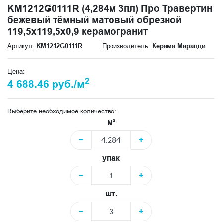
KM1212G0111R (4,284м 3пл) Про Травертин
бежевый тёмный матовый обрезной
119,5x119,5x0,9 керамогранит
Артикул:
KM1212G0111R
Производитель:
Керама Марацци
Цена:
2
4 688.46 руб./м
Выберите необходимое количество:
м²
−
+
упак
−
+
шт.
−
+