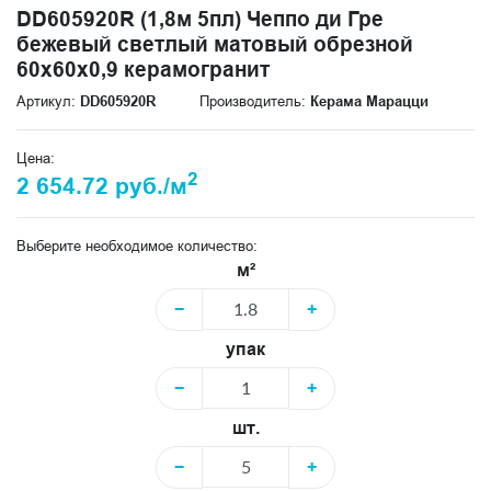
DD605920R (1,8м 5пл) Чеппо ди Гре
бежевый светлый матовый обрезной
60x60x0,9 керамогранит
Артикул:
DD605920R
Производитель:
Керама Марацци
Цена:
2
2 654.72 руб./м
Выберите необходимое количество:
м²
−
+
упак
−
+
шт.
−
+